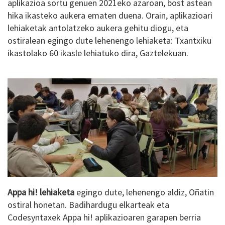
aplikazioa sortu genuen 2021eko azaroan, bost astean
hika ikasteko aukera ematen duena. Orain, aplikazioari
lehiaketak antolatzeko aukera gehitu diogu, eta
ostiralean egingo dute lehenengo lehiaketa: Txantxiku
ikastolako 60 ikasle lehiatuko dira, Gaztelekuan.
Appa hi! lehiaketa
egingo dute, lehenengo aldiz, Oñatin
ostiral honetan. Badihardugu elkarteak eta
Codesyntaxek Appa hi! aplikazioaren garapen berria