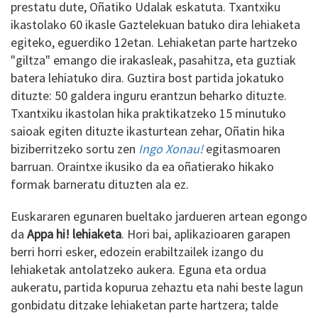
prestatu dute, Oñatiko Udalak eskatuta. Txantxiku
ikastolako 60 ikasle Gaztelekuan batuko dira lehiaketa
egiteko, eguerdiko 12etan. Lehiaketan parte hartzeko
"giltza" emango die irakasleak, pasahitza, eta guztiak
batera lehiatuko dira. Guztira bost partida jokatuko
dituzte: 50 galdera inguru erantzun beharko dituzte.
Txantxiku ikastolan hika praktikatzeko 15 minutuko
saioak egiten dituzte ikasturtean zehar, Oñatin hika
biziberritzeko sortu zen
Ingo Xonau!
egitasmoaren
barruan. Oraintxe ikusiko da ea oñatierako hikako
formak barneratu dituzten ala ez.
Euskararen egunaren bueltako jardueren artean egongo
da
Appa hi! lehiaketa
. Hori bai, aplikazioaren garapen
berri horri esker, edozein erabiltzailek izango du
lehiaketak antolatzeko aukera. Eguna eta ordua
aukeratu, partida kopurua zehaztu eta nahi beste lagun
gonbidatu ditzake lehiaketan parte hartzera; talde