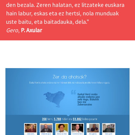
den bezala. Zeren halatan, ez litzateke euskara
hain labur, eskas eta ez hertsi, nola munduak
uste baitu, eta baitadauka, dela."
Gero
,
P. Axular