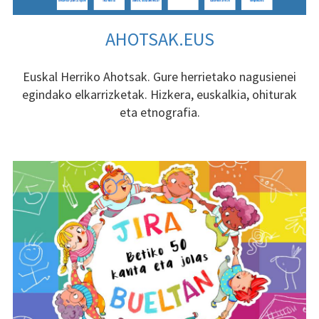
AHOTSAK.EUS
Euskal Herriko Ahotsak. Gure herrietako nagusienei
egindako elkarrizketak. Hizkera, euskalkia, ohiturak
eta etnografia.