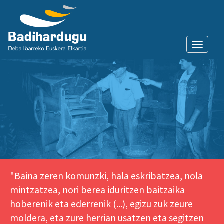
Toggle
naviga
"Baina zeren komunzki, hala eskribatzea, nola
mintzatzea, nori berea iduritzen baitzaika
hoberenik eta ederrenik (...), egizu zuk zeure
moldera, eta zure herrian usatzen eta segitzen