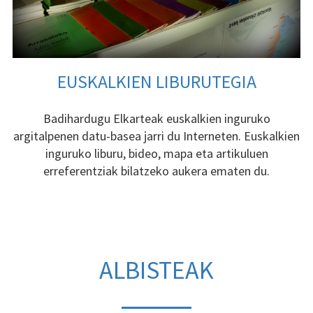
EUSKALKIEN LIBURUTEGIA
Badihardugu Elkarteak euskalkien inguruko
argitalpenen datu-basea jarri du Interneten. Euskalkien
inguruko liburu, bideo, mapa eta artikuluen
erreferentziak bilatzeko aukera ematen du.
ALBISTEAK