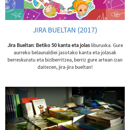
JIRA BUELTAN (2017)
Jira Bueltan: Betiko 50 kanta eta jolas
liburuxka. Gure
aurreko belaunaldiei jasotako kanta eta jolasak
berreskuratu eta biziberritzea, berriz gure artean izan
daitezen, jira-jira bueltan!