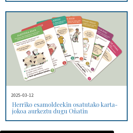
2025-03-12
Herriko esamoldeekin osatutako karta-
jokoa aurkeztu dugu Oñatin