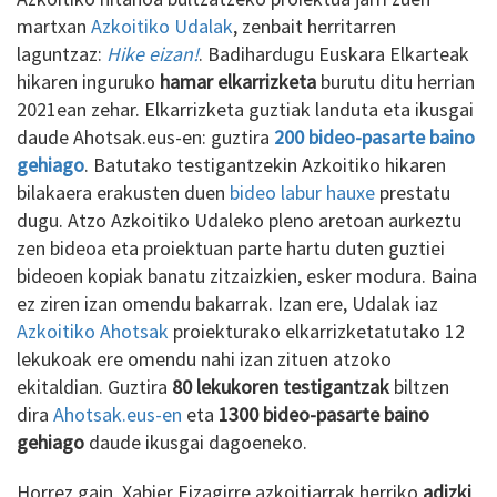
martxan
Azkoitiko Udalak
, zenbait herritarren
laguntzaz:
Hike eizan!
. Badihardugu Euskara Elkarteak
hikaren inguruko
hamar elkarrizketa
burutu ditu herrian
2021ean zehar. Elkarrizketa guztiak landuta eta ikusgai
daude Ahotsak.eus-en: guztira
200 bideo-pasarte baino
gehiago
. Batutako testigantzekin Azkoitiko hikaren
bilakaera erakusten duen
bideo labur hauxe
prestatu
dugu. Atzo Azkoitiko Udaleko pleno aretoan aurkeztu
zen bideoa eta proiektuan parte hartu duten guztiei
bideoen kopiak banatu zitzaizkien, esker modura. Baina
ez ziren izan omendu bakarrak. Izan ere, Udalak iaz
Azkoitiko Ahotsak
proiekturako elkarrizketatutako 12
lekukoak ere omendu nahi izan zituen atzoko
ekitaldian. Guztira
80 lekukoren testigantzak
biltzen
dira
Ahotsak.eus-en
eta
1300 bideo-pasarte baino
gehiago
daude ikusgai dagoeneko.
Horrez gain, Xabier Eizagirre azkoitiarrak herriko
adizki