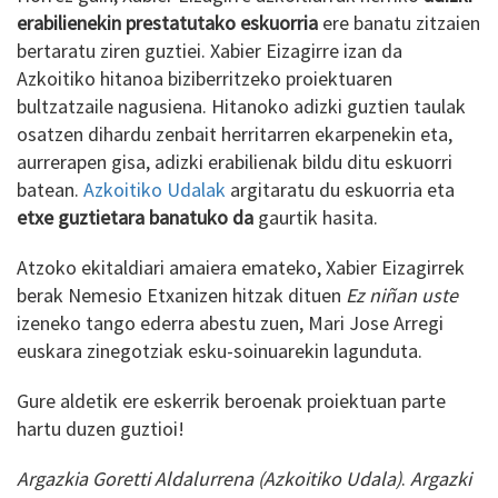
erabilienekin prestatutako eskuorria
ere banatu zitzaien
bertaratu ziren guztiei. Xabier Eizagirre izan da
Azkoitiko hitanoa biziberritzeko proiektuaren
bultzatzaile nagusiena. Hitanoko adizki guztien taulak
osatzen dihardu zenbait herritarren ekarpenekin eta,
aurrerapen gisa, adizki erabilienak bildu ditu eskuorri
batean.
Azkoitiko Udalak
argitaratu du eskuorria eta
etxe guztietara banatuko da
gaurtik hasita.
Atzoko ekitaldiari amaiera emateko, Xabier Eizagirrek
berak Nemesio Etxanizen hitzak dituen
Ez niñan uste
izeneko tango ederra abestu zuen, Mari Jose Arregi
euskara zinegotziak esku-soinuarekin lagunduta.
Gure aldetik ere eskerrik beroenak proiektuan parte
hartu duzen guztioi!
Argazkia Goretti Aldalurrena (Azkoitiko Udala)
.
Argazki