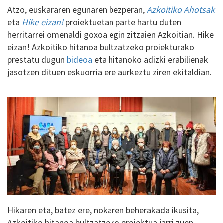
Atzo, euskararen egunaren bezperan,
Azkoitiko Ahotsak
eta
Hike eizan!
proiektuetan parte hartu duten
herritarrei omenaldi goxoa egin zitzaien Azkoitian. Hike
eizan! Azkoitiko hitanoa bultzatzeko proiekturako
prestatu dugun
bideoa
eta hitanoko adizki erabilienak
jasotzen dituen eskuorria ere aurkeztu ziren ekitaldian.
Hikaren eta, batez ere, nokaren beherakada ikusita,
Azkoitiko hitanoa bultzatzeko proiektua jarri zuen