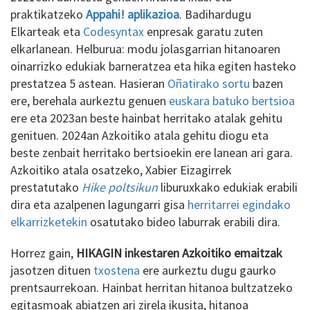
praktikatzeko
Appahi! aplikazioa
. Badihardugu
Elkarteak eta
Codesyntax
enpresak garatu zuten
elkarlanean. Helburua: modu jolasgarrian hitanoaren
oinarrizko edukiak barneratzea eta hika egiten hasteko
prestatzea 5 astean. Hasieran
Oñatirako sortu
bazen
ere, berehala aurkeztu genuen
euskara batuko bertsioa
ere eta 2023an beste hainbat herritako atalak gehitu
genituen. 2024an Azkoitiko atala gehitu diogu eta
beste zenbait herritako bertsioekin ere lanean ari gara.
Azkoitiko atala osatzeko, Xabier Eizagirrek
prestatutako
Hike poltsikun
liburuxkako edukiak erabili
dira eta azalpenen lagungarri gisa
herritarrei egindako
elkarrizketekin
osatutako bideo laburrak erabili dira.
Horrez gain,
HIKAGIN inkestaren Azkoitiko emaitzak
jasotzen dituen
txostena
ere aurkeztu dugu gaurko
prentsaurrekoan. Hainbat herritan hitanoa bultzatzeko
egitasmoak abiatzen ari zirela ikusita, hitanoa