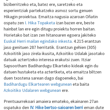
biziberritzeko eta, batez ere, saretzeko eta
esperientziak partekatzeko asmoz sortu genuen
Hikagin proiektua. Emaitza nagusia azaroan Oñatin
ospatu zen
I. Hika Topaketa
izan bazen ere, beste
hainbat lan ere egin ditugu proiektu horren baitan.
Horietako bat izan zen hitanoaren egoera jakiteko
Euskal Herri mailan egindako inkesta
. 4.215 erantzun
jaso genituen 287 herritatik. Erantzun gehien (305)
Azkoititik jaso zirela ikusita, Azkoitiko Udalak jasotako
datuak aztertzeko interesa erakutsi zuen. Itziar
Sapsootham Badihardugu Elkarteko kideak egin du
datuen hustuketa eta aztertketa, eta emaitza biltzen
duen txostena sarean dago dagoeneko, bai
Badihardugu Elkartearen webgunean
eta baita
Azkoitiko Udalaren webgunean
ere.
Prentsaurrekoari amaiera emateko, ekainaren 27an
ospatuko den
IV. Hike bertso-saioaren berri
eman dute