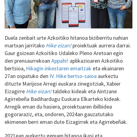
Duela zenbait urte Azkoitiko hitanoa biziberritu nahian
martxan jarritako
Hike eizan!
proiektuak aurrera darrai.
Gaur goizean Azkoitiko Udaleko Pleno Aretoan egin
den prensaurrekoan
Appahi!
aplikazioaren Azkoitiko
bertsioa,
Hikagin inkestaren emaitzak
eta ekainaren
27an ospatuko den
IV. Hike bertso-saioa
aurkeztu
dituzte Marijose Arregi euskara zinegotziak, Xabier
Eizagirre
Hike eizan!
taldeko kideak eta Aintzane
Agirrebeña Badihardugu Euskara Elkarteko kideak.
Arregik eman du hasiera, proiektuaren ibilbidea
gogoraraziz, eta, ondoren, 2024an gauzatutako
ekimenen berri eman dute Eizagirrek eta Agirrebeñak.
2021ean aurkeztu genuen hitanoa ikasi eta