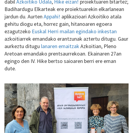
dabil
Azkoitiko Udala
,
Hike eizan!
proiektuaren bitartez;
Badihardugu Elkarteak ere proiektuarekin elkarlanean
jardun du. Aurten
Appahi!
aplikazioari Azkoitiko atala
gehitu diogu eta, horrez gain, hitanoaren egoera
ezagutzeko
Euskal Herri mailan egindako inkestan
azkoitiarrek emandako erantzunak aztertu ditugu. Gaur
aurkeztu ditugu
lanaren emaitzak
Azkoitian, Pleno
Aretoan emandako prentsaurrekoan. Ekainaren 27an
egingo den IV. Hike bertso saioaren berri ere eman
dute.