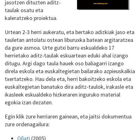
jasotzen dituzten aditz-
taulak osatu eta
kaleratzeko proiektua.
Urtean 2-3 herri aukeratu, eta bertako adizkiak jaso eta
tauletan antolatu ostean liburuxka batean argitaratzea
da gure asmoa. Urte gutxi barru eskualdeko 17
herrietako aditz-taulak eskuartean eduki ahal izango
ditugu. Argi dago taula hauek oso baliagarri izango
direla eskola eta euskaltegietan bailarako azpieuskalkia
txertatzeko. Hau dela eta, herri bakoitzeko eskola eta
euskaltegietan banatuko dira aditz-taulok, irakasle eta
ikasleek eskualdeko hizkeraren inguruko material
egokia izan dezaten.
Egin klik zure herriaren gainean, eta jaitsi dokumentua
zure ordenagailura:
Oñati
(2005)