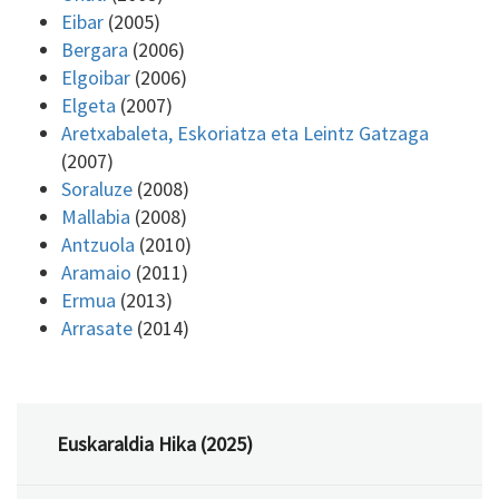
Eibar
(2005)
Bergara
(2006)
Elgoibar
(2006)
Elgeta
(2007)
Aretxabaleta, Eskoriatza eta Leintz Gatzaga
(2007)
Soraluze
(2008)
Mallabia
(2008)
Antzuola
(2010)
Aramaio
(2011)
Ermua
(2013)
Arrasate
(2014)
Euskaraldia Hika (2025)