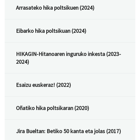
Arrasateko hika poltsikuen (2024)
Eibarko hika poltsikuan (2024)
HIKAGIN-Hitanoaren inguruko inkesta (2023-
2024)
Esaizu euskeraz! (2022)
Oñatiko hika poltsikaran (2020)
Jira Bueltan: Betiko 50 kanta eta jolas (2017)