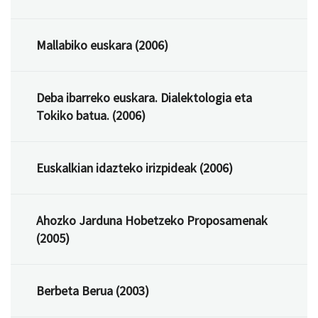
Mallabiko euskara (2006)
Deba ibarreko euskara. Dialektologia eta
Tokiko batua. (2006)
Euskalkian idazteko irizpideak (2006)
Ahozko Jarduna Hobetzeko Proposamenak
(2005)
Berbeta Berua (2003)