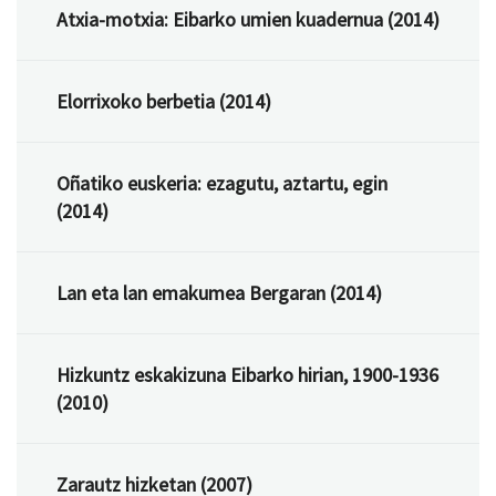
Atxia-motxia: Eibarko umien kuadernua (2014)
Elorrixoko berbetia (2014)
Oñatiko euskeria: ezagutu, aztartu, egin
(2014)
Lan eta lan emakumea Bergaran (2014)
Hizkuntz eskakizuna Eibarko hirian, 1900-1936
(2010)
Zarautz hizketan (2007)