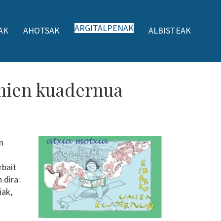
ARGITALPENAK
AK
AHOTSAK
ALBISTEAK
umien kuadernua
n
rbait
 dira:
iak,