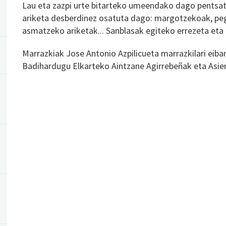
Lau eta zazpi urte bitarteko umeendako dago pentsat
ariketa desberdinez osatuta dago: margotzekoak, pe
asmatzeko ariketak... Sanblasak egiteko errezeta eta
Marrazkiak Jose Antonio Azpilicueta marrazkilari eibart
Badihardugu Elkarteko Aintzane Agirrebeñak eta Asie