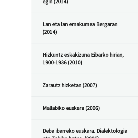
egin (2014)
Lan eta lan emakumea Bergaran
(2014)
Hizkuntz eskakizuna Eibarko hirian,
1900-1936 (2010)
Zarautz hizketan (2007)
Mallabiko euskara (2006)
Deba ibarreko euskara. Dialektologia