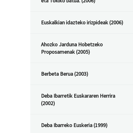
eta Tokiko batua. (2006)
Euskalkian idazteko irizpideak (2006)
Ahozko Jarduna Hobetzeko
Proposamenak (2005)
Berbeta Berua (2003)
Deba Ibarretik Euskararen Herrira
(2002)
Deba Ibarreko Euskeria (1999)