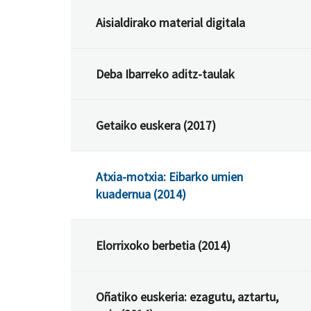
Aisialdirako material digitala
Deba Ibarreko aditz-taulak
Getaiko euskera (2017)
Atxia-motxia: Eibarko umien
kuadernua (2014)
Elorrixoko berbetia (2014)
Oñatiko euskeria: ezagutu, aztartu,