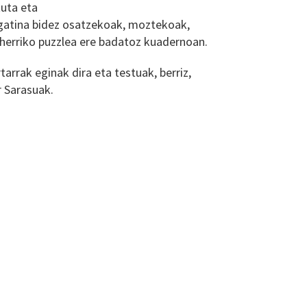
uta eta
gatina bidez osatzekoak, moztekoak,
 herriko puzzlea ere badatoz kuadernoan.
arrak eginak dira eta testuak, berriz,
r Sarasuak.