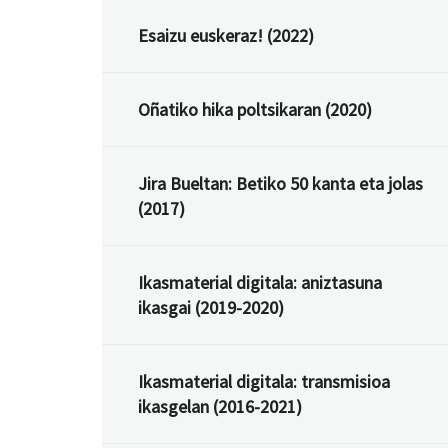
Esaizu euskeraz! (2022)
Oñatiko hika poltsikaran (2020)
Jira Bueltan: Betiko 50 kanta eta jolas
(2017)
Ikasmaterial digitala: aniztasuna
ikasgai (2019-2020)
Ikasmaterial digitala: transmisioa
ikasgelan (2016-2021)