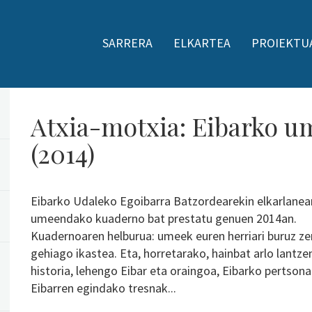
SARRERA
ELKARTEA
PROIEKTU
Atxia-motxia: Eibarko 
(2014)
Eibarko Udaleko Egoibarra Batzordearekin elkarlanea
umeendako kuaderno bat prestatu genuen 2014an.
Kuadernoaren helburua: umeek euren herriari buruz ze
gehiago ikastea. Eta, horretarako, hainbat arlo lantzen
historia, lehengo Eibar eta oraingoa, Eibarko pertsona
Eibarren egindako tresnak...