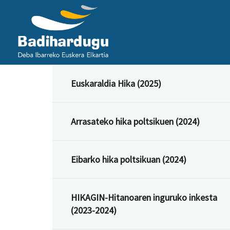
Euskaraldia Hika (2025)
Arrasateko hika poltsikuen (2024)
Eibarko hika poltsikuan (2024)
HIKAGIN-Hitanoaren inguruko inkesta
(2023-2024)