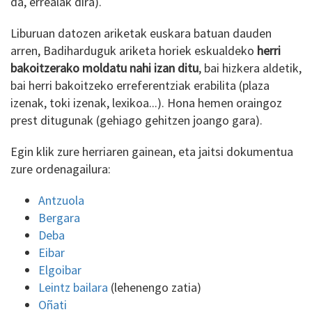
da, errealak dira).
Liburuan datozen ariketak euskara batuan dauden
arren, Badiharduguk ariketa horiek eskualdeko
herri
bakoitzerako moldatu nahi izan ditu
, bai hizkera aldetik,
bai herri bakoitzeko erreferentziak erabilita (plaza
izenak, toki izenak, lexikoa...). Hona hemen oraingoz
prest ditugunak (gehiago gehitzen joango gara).
Egin klik zure herriaren gainean, eta jaitsi dokumentua
zure ordenagailura:
Antzuola
Bergara
Deba
Eibar
Elgoibar
Leintz bailara
(lehenengo zatia)
Oñati