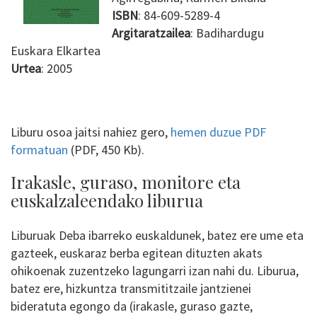
ISBN
: 84-609-5289-4
Argitaratzailea
: Badihardugu
Euskara Elkartea
Urtea
: 2005
Liburu osoa jaitsi nahiez gero,
hemen duzue PDF
formatuan
(PDF, 450 Kb).
Irakasle, guraso, monitore eta
euskalzaleendako liburua
Liburuak Deba ibarreko euskaldunek, batez ere ume eta
gazteek, euskaraz berba egitean dituzten akats
ohikoenak zuzentzeko lagungarri izan nahi du. Liburua,
batez ere, hizkuntza transmititzaile jantzienei
bideratuta egongo da (irakasle, guraso gazte,