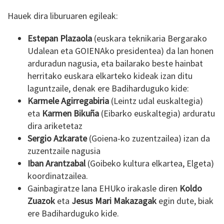
Hauek dira liburuaren egileak:
Estepan Plazaola
(euskara teknikaria Bergarako
Udalean eta GOIENAko presidentea) da lan honen
arduradun nagusia, eta bailarako beste hainbat
herritako euskara elkarteko kideak izan ditu
laguntzaile, denak ere Badiharduguko kide:
Karmele Agirregabiria
(Leintz udal euskaltegia)
eta
Karmen Bikuña
(Eibarko euskaltegia) arduratu
dira ariketetaz
Sergio Azkarate
(Goiena-ko zuzentzailea) izan da
zuzentzaile nagusia
Iban Arantzabal
(Goibeko kultura elkartea, Elgeta)
koordinatzailea.
Gainbagiratze lana EHUko irakasle diren
Koldo
Zuazok
eta
Jesus Mari Makazagak
egin dute, biak
ere Badiharduguko kide.