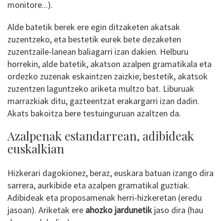
monitore...).
Alde batetik berek ere egin ditzaketen akatsak
zuzentzeko, eta bestetik eurek bete dezaketen
zuzentzaile-lanean baliagarri izan dakien. Helburu
horrekin, alde batetik, akatson azalpen gramatikala eta
ordezko zuzenak eskaintzen zaizkie; bestetik, akatsok
zuzentzen laguntzeko ariketa multzo bat. Liburuak
marrazkiak ditu, gazteentzat erakargarri izan dadin.
Akats bakoitza bere testuinguruan azaltzen da.
Azalpenak estandarrean, adibideak
euskalkian
Hizkerari dagokionez, beraz, euskara batuan izango dira
sarrera, aurkibide eta azalpen gramatikal guztiak.
Adibideak eta proposamenak herri-hizkeretan (eredu
jasoan). Ariketak ere
ahozko jardunetik
jaso dira (hau