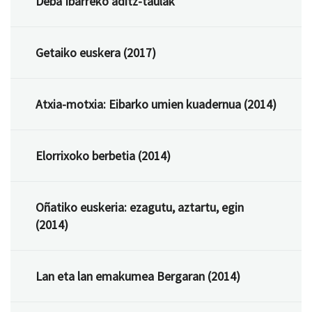
Deba Ibarreko aditz-taulak
Getaiko euskera (2017)
Atxia-motxia: Eibarko umien kuadernua (2014)
Elorrixoko berbetia (2014)
Oñatiko euskeria: ezagutu, aztartu, egin
(2014)
Lan eta lan emakumea Bergaran (2014)