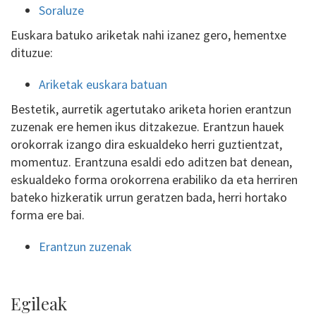
Soraluze
Euskara batuko ariketak nahi izanez gero, hementxe
dituzue:
Ariketak euskara batuan
Bestetik, aurretik agertutako ariketa horien erantzun
zuzenak ere hemen ikus ditzakezue. Erantzun hauek
orokorrak izango dira eskualdeko herri guztientzat,
momentuz. Erantzuna esaldi edo aditzen bat denean,
eskualdeko forma orokorrena erabiliko da eta herriren
bateko hizkeratik urrun geratzen bada, herri hortako
forma ere bai.
Erantzun zuzenak
Egileak