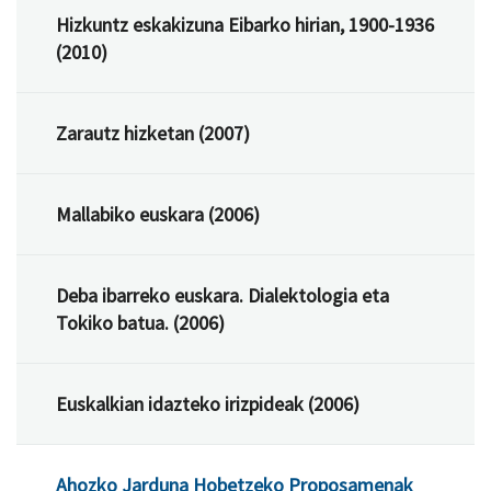
Hizkuntz eskakizuna Eibarko hirian, 1900-1936
(2010)
Zarautz hizketan (2007)
Mallabiko euskara (2006)
Deba ibarreko euskara. Dialektologia eta
Tokiko batua. (2006)
Euskalkian idazteko irizpideak (2006)
Ahozko Jarduna Hobetzeko Proposamenak