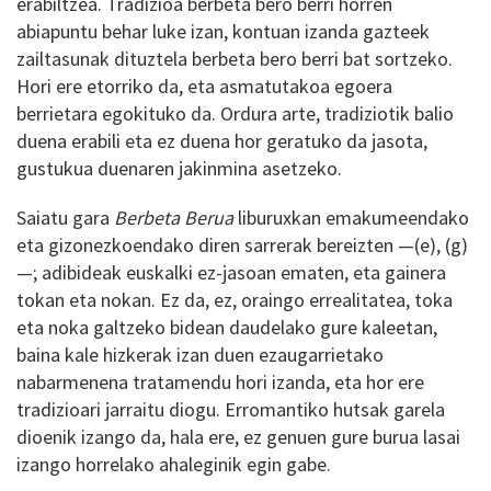
erabiltzea. Tradizioa berbeta bero berri horren
abiapuntu behar luke izan, kontuan izanda gazteek
zailtasunak dituztela berbeta bero berri bat sortzeko.
Hori ere etorriko da, eta asmatutakoa egoera
berrietara egokituko da. Ordura arte, tradiziotik balio
duena erabili eta ez duena hor geratuko da jasota,
gustukua duenaren jakinmina asetzeko.
Saiatu gara
Berbeta Berua
liburuxkan emakumeendako
eta gizonezkoendako diren sarrerak bereizten —(e), (g)
—; adibideak euskalki ez-jasoan ematen, eta gainera
tokan eta nokan. Ez da, ez, oraingo errealitatea, toka
eta noka galtzeko bidean daudelako gure kaleetan,
baina kale hizkerak izan duen ezaugarrietako
nabarmenena tratamendu hori izanda, eta hor ere
tradizioari jarraitu diogu. Erromantiko hutsak garela
dioenik izango da, hala ere, ez genuen gure burua lasai
izango horrelako ahaleginik egin gabe.