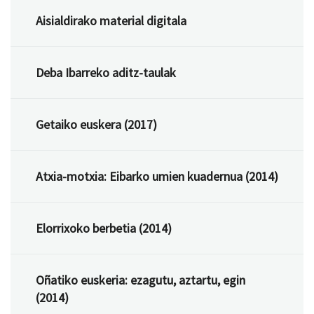
Aisialdirako material digitala
Deba Ibarreko aditz-taulak
Getaiko euskera (2017)
Atxia-motxia: Eibarko umien kuadernua (2014)
Elorrixoko berbetia (2014)
Oñatiko euskeria: ezagutu, aztartu, egin
(2014)