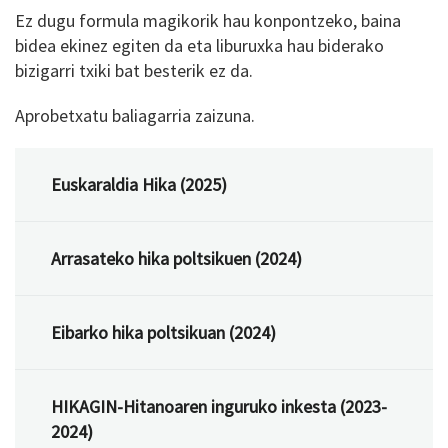
Ez dugu formula magikorik hau konpontzeko, baina
bidea ekinez egiten da eta liburuxka hau biderako
bizigarri txiki bat besterik ez da.
Aprobetxatu baliagarria zaizuna.
Euskaraldia Hika (2025)
Arrasateko hika poltsikuen (2024)
Eibarko hika poltsikuan (2024)
HIKAGIN-Hitanoaren inguruko inkesta (2023-
2024)