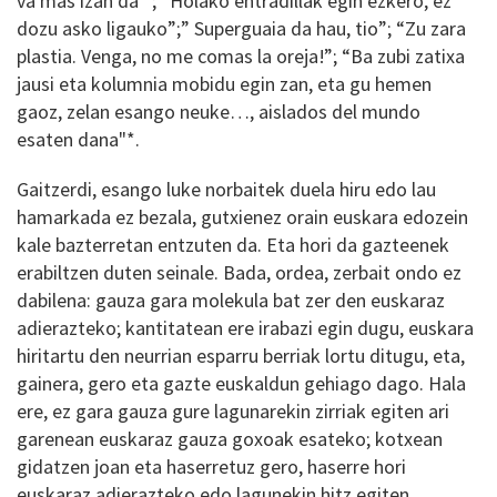
va más izan da” ; “Holako entradillak egin ezkero, ez
dozu asko ligauko”;” Superguaia da hau, tio”; “Zu zara
plastia. Venga, no me comas la oreja!”; “Ba zubi zatixa
jausi eta kolumnia mobidu egin zan, eta gu hemen
gaoz, zelan esango neuke…, aislados del mundo
esaten dana"*.
Gaitzerdi, esango luke norbaitek duela hiru edo lau
hamarkada ez bezala, gutxienez orain euskara edozein
kale bazterretan entzuten da. Eta hori da gazteenek
erabiltzen duten seinale. Bada, ordea, zerbait ondo ez
dabilena: gauza gara molekula bat zer den euskaraz
adierazteko; kantitatean ere irabazi egin dugu, euskara
hiritartu den neurrian esparru berriak lortu ditugu, eta,
gainera, gero eta gazte euskaldun gehiago dago. Hala
ere, ez gara gauza gure lagunarekin zirriak egiten ari
garenean euskaraz gauza goxoak esateko; kotxean
gidatzen joan eta haserretuz gero, haserre hori
euskaraz adierazteko edo lagunekin hitz egiten