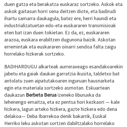
duen gatza eta berakatza euskaraz sortzeko. Askok eta
askok gaitasun horri sena deitzen diote, eta badirudi
ihartu samarra daukagula, batez ere, herri haundi eta
industrializatuetan edo-eta euskararen transmisioak
eten bat izan duen tokietan. Ez da, ez, euskararen
arazoa, euskara erabiltzen dugunona baizik. Askotan
erremintak eta euskararen oinarri sendoa falta zaigu
horrelako hizkerak sortzeko.
BADIHARDUGU alkarteak aurreraxeago esandakoarekin
jabetu eta gaiak daukan garratzia ikusita, taldetxo bat
antolatu zuen aipatutakoaren inguruan hausnarketa
egin eta materiala sortzeko asmotan. Eskuartean
daukazun
Berbeta Berua
izeneko liburuxka da
lehenengo emaitza, eta ez pentsa hori kezkaori — kale
hizkera, lagun arteko hizkera, gazte hizkera edo dena
delakoa— Deba Ibarrekoa denik bakarrik, Euskal
Herriko leku askotan sortzen dabiltzalako horrelako