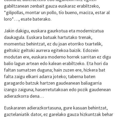
gabiltzanean zenbait gauza euskaraz erabiltzeko,
*gilipollas, montar un pollo, tío bueno, maciza, estar al
loro*…, esate baterako.
Jakin dakigu, euskara gaurkotua eta modernizatua
daukagula. Euskara batuak hartutako trenak,
momentuz behintzat, ez du joan etorriko txartelik,
geltokiz geltoki aurrera egitekoa baizik. Edozein
modutan ere, euskara moderno horrek sarritan ez digu
balio lagun artean edo kalean erabiltzeko. Eta hori da
faltan sumatzen duguna; hain zuzen ere, hizkera bat
falta zaigu elkarri adarra joteko; taberna baten
garagardo batzuk hartzen gaudeanean baliagarria
izango zaiguna; haserretutakoan edo pozik gaudenean
adierazkorra dena…
Euskararen adierazkortasuna, gure kasuan behintzat,
gaztelaniatik dator, ez garelako gauza hizkuntzak behar