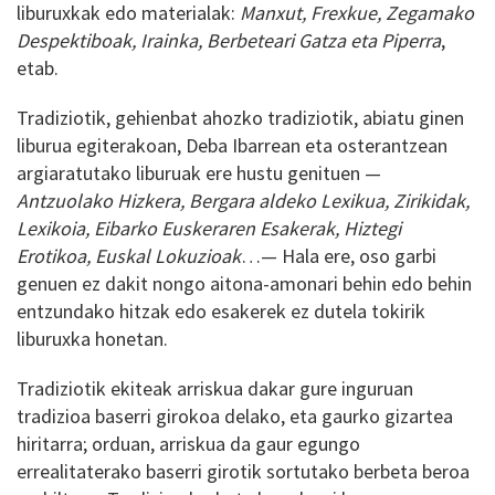
liburuxkak edo materialak:
Manxut, Frexkue, Zegamako
Despektiboak, Irainka, Berbeteari Gatza eta Piperra
,
etab.
Tradiziotik, gehienbat ahozko tradiziotik, abiatu ginen
liburua egiterakoan, Deba Ibarrean eta osterantzean
argiaratutako liburuak ere hustu genituen —
Antzuolako Hizkera, Bergara aldeko Lexikua, Zirikidak,
Lexikoia, Eibarko Euskeraren Esakerak, Hiztegi
Erotikoa, Euskal Lokuzioak
…— Hala ere, oso garbi
genuen ez dakit nongo aitona-amonari behin edo behin
entzundako hitzak edo esakerek ez dutela tokirik
liburuxka honetan.
Tradiziotik ekiteak arriskua dakar gure inguruan
tradizioa baserri girokoa delako, eta gaurko gizartea
hiritarra; orduan, arriskua da gaur egungo
errealitaterako baserri girotik sortutako berbeta beroa