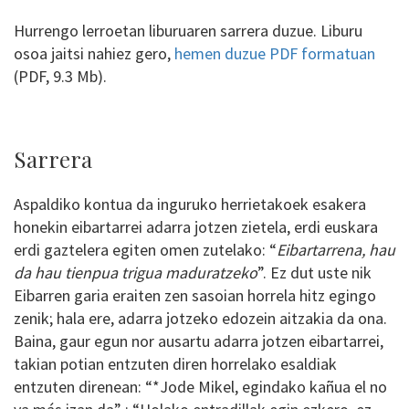
Hurrengo lerroetan liburuaren sarrera duzue. Liburu
osoa jaitsi nahiez gero,
hemen duzue PDF formatuan
(PDF, 9.3 Mb).
Sarrera
Aspaldiko kontua da inguruko herrietakoek esakera
honekin eibartarrei adarra jotzen zietela, erdi euskara
erdi gaztelera egiten omen zutelako: “
Eibartarrena, hau
da hau tienpua trigua maduratzeko
”. Ez dut uste nik
Eibarren garia eraiten zen sasoian horrela hitz egingo
zenik; hala ere, adarra jotzeko edozein aitzakia da ona.
Baina, gaur egun nor ausartu adarra jotzen eibartarrei,
takian potian entzuten diren horrelako esaldiak
entzuten direnean: “*Jode Mikel, egindako kañua el no